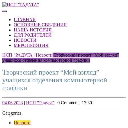
Skip
to
Open
content
Button
Skip
ГЛАВНАЯ
to
ОСНОВНЫЕ СВЕДЕНИЯ
content
НАША ИСТОРИЯ
ДЛЯ РОДИТЕЛЕЙ
НОВОСТИ
МЕРОПРИЯТИЯ
CLOSE
НСП "РАДУГА"
Новости
Творческий проект “Мой взгляд”
BUTTON
учащихся отделения компьютерной графики
Творческий проект “Мой взгляд”
учащихся отделения компьютерной
графики
04.06.2023
НСП
04.06.2023
|
НСП "Радуга"
|
0 Comment
|
17:30
"Радуга"
Categories:
Новости