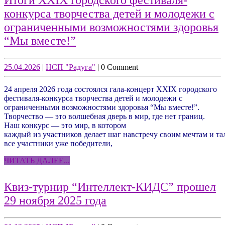
Итоги XXIX городского фестиваля-
конкурса творчества детей и молодежи с
ограниченными возможностями здоровья
Итоги
“Мы вместе!”
XXIX
городского
25.04.2026
НСП
25.04.2026
|
НСП "Радуга"
|
0 Comment
"Радуга"
фестиваля-
24 апреля 2026 года состоялся гала-концерт XXIX городского
конкурса
фестиваля-конкурса творчества детей и молодежи с
творчества
ограниченными возможностями здоровья “Мы вместе!”.
Творчество — это волшебная дверь в мир, где нет границ.
детей
Наш конкурс — это мир, в котором
и
каждый из участников делает шаг навстречу своим мечтам и та
все участники уже победители,
молодежи
ЧИТАТЬ
с
ЧИТАТЬ ДАЛЕЕ...
ДАЛЕЕ...
ограниченными
Квиз-турнир “Интеллект-КИДС” прошел
возможностями
Квиз-
29 ноября 2025 года
здоровья
турнир
“Мы