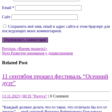
Email
*
Сайт
Сохранить моё имя, email и адрес сайта в этом браузере для
последующих моих комментариев.
Навигация
Previous
Previous
«Время творить!»
Next
post:
Next
Развитие внимания у дошкольников
по
post:
записям
Related Post
11 сентября прошел фестиваль “Осенний
11
дуэт”
сентября
прошел
13.11.2023
НСП
13.11.2023
|
НСП "Радуга"
|
0 Comment
"Радуга"
фестиваль
“Каждый должен делать что-то такое, что отличало бы его от
“Осенний
других”, – этой цитатой Виктора Робертовича Цоя начала