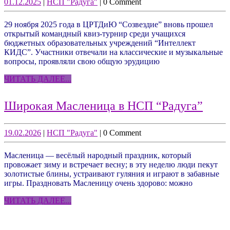
“Интеллект-
01.12.2025
НСП
01.12.2025
|
НСП "Радуга"
|
0 Comment
вместе!”
"Радуга"
КИДС”
29 ноября 2025 года в ЦРТДиЮ “Созвездие” вновь прошел
прошел
открытый командный квиз-турнир среди учащихся
29
бюджетных образовательных учреждений “Интеллект
КИДС”. Участники отвечали на классические и музыкальные
ноября
вопросы, проявляли свою общую эрудицию
2025
ЧИТАТЬ
ЧИТАТЬ ДАЛЕЕ...
года
ДАЛЕЕ...
Шир
Широкая Масленица в НСП “Радуга”
Масл
в
19.02.2026
НСП
19.02.2026
|
НСП "Радуга"
|
0 Comment
"Радуга"
НСП
Масленица — весёлый народный праздник, который
“Рад
провожает зиму и встречает весну; в эту неделю люди пекут
золотистые блины, устраивают гуляния и играют в забавные
игры. Праздновать Масленицу очень здорово: можно
ЧИТАТЬ
ЧИТАТЬ ДАЛЕЕ...
ДАЛЕЕ...