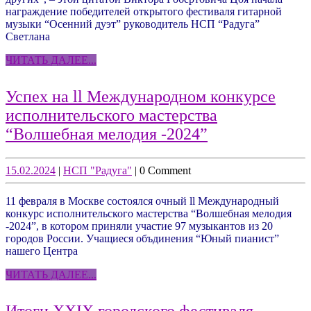
дуэт”
награждение победителей открытого фестиваля гитарной
музыки “Осенний дуэт” руководитель НСП “Радуга”
Светлана
ЧИТАТЬ
ЧИТАТЬ ДАЛЕЕ...
ДАЛЕЕ...
Успех на ll Международном конкурсе
исполнительского мастерства
Успех
“Волшебная мелодия -2024”
на
ll
15.02.2024
НСП
15.02.2024
|
НСП "Радуга"
|
0 Comment
"Радуга"
Международн
11 февраля в Москве состоялся очный ll Международный
конкурсе
конкурс исполнительского мастерства “Волшебная мелодия
исполнительс
-2024”, в котором приняли участие 97 музыкантов из 20
городов России. Учащиеся объдинения “Юный пианист”
мастерства
нашего Центра
“Волшебная
ЧИТАТЬ
ЧИТАТЬ ДАЛЕЕ...
мелодия
ДАЛЕЕ...
-2024”