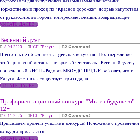
подготовили для выпускников незабываемые впечатления.
Торжественный проход по “Красной дорожке”, добрые напутствия
от руководителей города, интересные локации, возвращающие
ЧИТАТЬ
ЧИТАТЬ ДАЛЕЕ...
ДАЛЕЕ...
Весенний
Весенний дуэт
дуэт
18.04.2023
НСП
0 Comment
18.04.2023
|
НСП "Радуга"
|
"Радуга"
Ничто так не объединяет людей, как искусство. Подтверждение
этой прописной истины – открытый Фестиваль «Весенний дуэт»,
проведенный в НСП «Радуга» МБОУДО ЦРТДиЮ «Созвездие» г.
Калуги. Фестиваль существует три года, но
ЧИТАТЬ
ЧИТАТЬ ДАЛЕЕ...
ДАЛЕЕ...
Профориентационный конкурс “Мы из будущего”
Профориентационный
12+
конкурс
10.11.2025
НСП
0 Comment
10.11.2025
|
НСП "Радуга"
|
"Радуга"
“Мы
Приглашаем принять участие в конкурсе! Положение о проведении
из
конкурса прилагается.
будущего”
ЧИТАТЬ
ЧИТАТЬ ДАЛЕЕ...