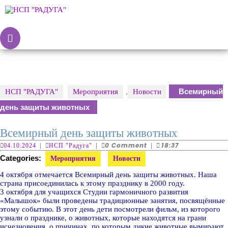
Skip
to
content
Skip
Open
to
Button
content
,
Всемирный
НСП "РАДУГА"
Мероприятия
Новости
день защиты животных
Всемирный день защиты животных
04.10.2024
НСП
0 Comment
18:37
04.10.2024
|
НСП "Радуга"
|
|
"Радуга"
Categories:
Мероприятия
Новости
4 октября отмечается Всемирный день защиты животных. Наша
страна присоединилась к этому празднику в 2000 году.
3 октября для учащихся Студии гармоничного развития
«Малышок» были проведены традиционные занятия, посвящённые
этому событию. В этот день дети посмотрели фильм, из которого
узнали о празднике, о животных, которые находятся на грани
исчезновения, о причинах, по которым дикие животные вымирают,