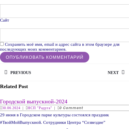
Сайт
Сохранить моё имя, email и адрес сайта в этом браузере для
последующих моих комментариев.
Навигация
по
PREVIOUS
NEXT
записям
Previous
Next
Related Post
post:
post:
Городской
Городской выпускной-2024
выпускной-2024
30.06.2024
НСП
0 Comment
30.06.2024
|
НСП "Радуга"
|
"Радуга"
29 июня в Городском парке культуры состоялся праздник
#ТвойМойВыпускной. Сотрудники Центра “Созвездие”