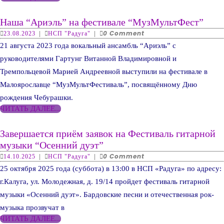
12+
ДАЛЕЕ...
Наш
Наша “Ариэль” на фестивале “МузМультФест”
“Ари
23.08.2023
НСП
0 Comment
23.08.2023
|
НСП "Радуга"
|
"Радуга"
на
21 августа 2023 года вокальный ансамбль “Ариэль” с
фест
руководителями Гартунг Витанной Владимировной и
“Му
Тремпольцевой Марией Андреевной выступили на фестивале в
Малоярославце “МузМультФестиваль”, посвящённому Дню
рождения Чебурашки.
ЧИТАТЬ
ЧИТАТЬ ДАЛЕЕ...
ДАЛЕЕ...
Завершается приём заявок на Фестиваль гитарной
Завершается
музыки “Осенний дуэт”
приём
14.10.2025
НСП
0 Comment
14.10.2025
|
НСП "Радуга"
|
"Радуга"
заявок
25 октября 2025 года (суббота) в 13:00 в НСП «Радуга» по адресу:
на
г.Калуга, ул. Молодежная, д. 19/14 пройдет фестиваль гитарной
Фестиваль
музыки «Осенний дуэт». Бардовские песни и отечественная рок-
гитарной
музыка прозвучат в
музыки
ЧИТАТЬ
ЧИТАТЬ ДАЛЕЕ...