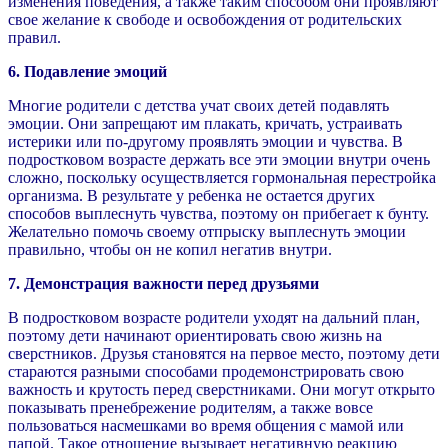
изменения поведения, а также таким способом они проявляют
свое желание к свободе и освобождения от родительских
правил.
6. Подавление эмоций
Многие родители с детства учат своих детей подавлять
эмоции. Они запрещают им плакать, кричать, устраивать
истерики или по-другому проявлять эмоции и чувства. В
подростковом возрасте держать все эти эмоции внутри очень
сложно, поскольку осуществляется гормональная перестройка
организма. В результате у ребенка не остается других
способов выплеснуть чувства, поэтому он прибегает к бунту.
Желательно помочь своему отпрыску выплеснуть эмоции
правильно, чтобы он не копил негатив внутри.
7. Демонстрация важности перед друзьями
В подростковом возрасте родители уходят на дальний план,
поэтому дети начинают ориентировать свою жизнь на
сверстников. Друзья становятся на первое место, поэтому дети
стараются разными способами продемонстрировать свою
важность и крутость перед сверстниками. Они могут открыто
показывать пренебрежение родителям, а также вовсе
пользоваться насмешками во время общения с мамой или
папой. Такое отношение вызывает негативную реакцию