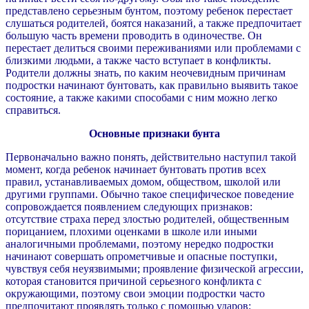
представлено серьезным бунтом, поэтому ребенок перестает
слушаться родителей, боятся наказаний, а также предпочитает
большую часть времени проводить в одиночестве. Он
перестает делиться своими переживаниями или проблемами с
близкими людьми, а также часто вступает в конфликты.
Родители должны знать, по каким неочевидным причинам
подростки начинают бунтовать, как правильно выявить такое
состояние, а также какими способами с ним можно легко
справиться.
Основные признаки бунта
Первоначально важно понять, действительно наступил такой
момент, когда ребенок начинает бунтовать против всех
правил, устанавливаемых домом, обществом, школой или
другими группами. Обычно такое специфическое поведение
сопровождается появлением следующих признаков:
отсутствие страха перед злостью родителей, общественным
порицанием, плохими оценками в школе или иными
аналогичными проблемами, поэтому нередко подростки
начинают совершать опрометчивые и опасные поступки,
чувствуя себя неуязвимыми; проявление физической агрессии,
которая становится причиной серьезного конфликта с
окружающими, поэтому свои эмоции подростки часто
предпочитают проявлять только с помощью ударов;