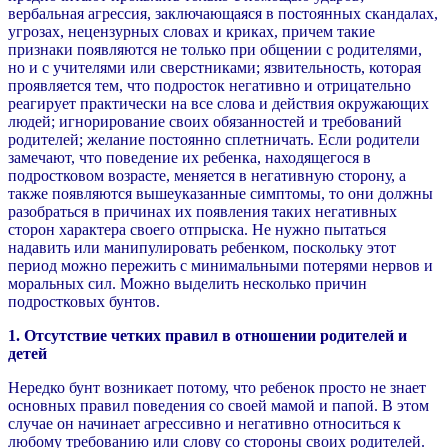
вербальная агрессия, заключающаяся в постоянных скандалах,
угрозах, нецензурных словах и криках, причем такие
признаки появляются не только при общении с родителями,
но и с учителями или сверстниками; язвительность, которая
проявляется тем, что подросток негативно и отрицательно
реагирует практически на все слова и действия окружающих
людей; игнорирование своих обязанностей и требований
родителей; желание постоянно сплетничать. Если родители
замечают, что поведение их ребенка, находящегося в
подростковом возрасте, меняется в негативную сторону, а
также появляются вышеуказанные симптомы, то они должны
разобраться в причинах их появления таких негативных
сторон характера своего отпрыска. Не нужно пытаться
надавить или манипулировать ребенком, поскольку этот
период можно пережить с минимальными потерями нервов и
моральных сил. Можно выделить несколько причин
подростковых бунтов.
1. Отсутствие четких правил в отношении родителей и
детей
Нередко бунт возникает потому, что ребенок просто не знает
основных правил поведения со своей мамой и папой. В этом
случае он начинает агрессивно и негативно относиться к
любому требованию или слову со стороны своих родителей.