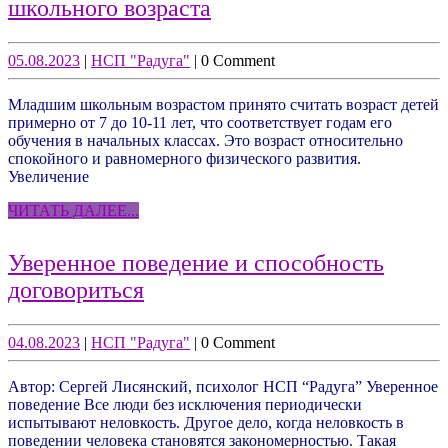
Психологические
школьного возраста
особенности
младшего
05.08.2023
НСП
05.08.2023
|
НСП "Радуга"
|
0 Comment
"Радуга"
школьного
Младшим школьным возрастом принято считать возраст детей
возраста
примерно от 7 до 10-11 лет, что соответствует годам его
обучения в начальных классах. Это возраст относительно
спокойного и равномерного физического развития.
Увеличение
ЧИТАТЬ
ЧИТАТЬ ДАЛЕЕ...
ДАЛЕЕ...
Уверенное поведение и способность
Уверенное
договориться
поведение
и
04.08.2023
НСП
04.08.2023
|
НСП "Радуга"
|
0 Comment
"Радуга"
способность
Автор: Сергей Лисянский, психолог НСП “Радуга” Уверенное
договориться
поведение Все люди без исключения периодически
испытывают неловкость. Другое дело, когда неловкость в
поведении человека становятся закономерностью. Такая