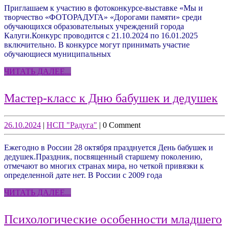
Приглашаем к участию в фотоконкурсе-выставке «Мы и
твор
творчество «ФОТОРАДУГА» «Дорогами памяти» среди
«ФО
обучающихся образовательных учреждений города
Калуги.Конкурс проводится с 21.10.2024 по 16.01.2025
«До
включительно. В конкурсе могут принимать участие
пам
обучающиеся муниципальных
ЧИТАТЬ
ЧИТАТЬ ДАЛЕЕ...
ДАЛЕЕ...
М
Мастер-класс к Дню бабушек и дедушек
кл
к
26.10.2024
НСП
26.10.2024
|
НСП "Радуга"
|
0 Comment
"Радуга"
Д
Ежегодно в России 28 октября празднуется День бабушек и
б
дедушек.Праздник, посвященный старшему поколению,
и
отмечают во многих странах мира, но четкой привязки к
определенной дате нет. В России с 2009 года
д
ЧИТАТЬ
ЧИТАТЬ ДАЛЕЕ...
ДАЛЕЕ...
Психологические особенности младшего