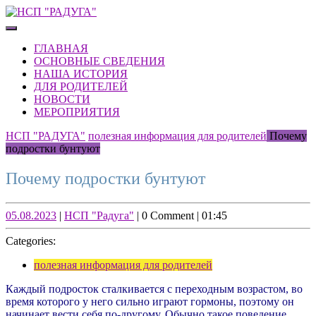
Skip
to
Open
content
Button
Skip
ГЛАВНАЯ
to
ОСНОВНЫЕ СВЕДЕНИЯ
content
НАША ИСТОРИЯ
ДЛЯ РОДИТЕЛЕЙ
НОВОСТИ
МЕРОПРИЯТИЯ
CLOSE
НСП "РАДУГА"
полезная информация для родителей
Почему
BUTTON
подростки бунтуют
Почему подростки бунтуют
05.08.2023
НСП
05.08.2023
|
НСП "Радуга"
|
0 Comment
|
01:45
"Радуга"
Categories:
полезная информация для родителей
Каждый подросток сталкивается с переходным возрастом, во
время которого у него сильно играют гормоны, поэтому он
начинает вести себя по-другому. Обычно такое поведение