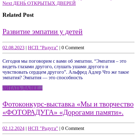
Next
post:
Next
ДЕНЬ ОТКРЫТЫХ ДВЕРЕЙ
по
post:
записям
Related Post
Развитие
Развитие эмпатии у детей
эмпатии
у
02.08.2023
НСП
02.08.2023
|
НСП "Радуга"
|
0 Comment
"Радуга"
детей
Сегодня мы поговорим с вами об эмпатии. “Эмпатия – это
видеть глазами другого, слушать ушами другого и
чувствовать сердцем другого”. Альфред Адлер Что же такое
эмпатия? Эмпатия — это способность
ЧИТАТЬ
ЧИТАТЬ ДАЛЕЕ...
ДАЛЕЕ...
Фотоконкурс-выставка «Мы и творчество
Фот
«ФОТОРАДУГА» «Дорогами памяти».
выс
«М
02.12.2024
НСП
02.12.2024
|
НСП "Радуга"
|
0 Comment
"Радуга"
и