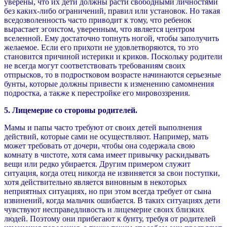
уверены, что их дети должны расти свободными личностями
без каких-либо ограничений, правил или установок. Но такая
вседозволенность часто приводит к тому, что ребенок
вырастает эгоистом, уверенным, что является центром
вселенной. Ему достаточно топнуть ногой, чтобы заполучить
желаемое. Если его прихоти не удовлетворяются, то это
становится причиной истерики и криков. Поскольку родители
не всегда могут соответствовать требованиям своих
отпрысков, то в подростковом возрасте начинаются серьезные
бунты, которые должны привести к изменению самомнения
подростка, а также к перестройке его мировоззрения.
5. Лицемерие со стороны родителей.
Мамы и папы часто требуют от своих детей выполнения
действий, которые сами не осуществляют. Например, мать
может требовать от дочери, чтобы она содержала свою
комнату в чистоте, хотя сама имеет привычку раскидывать
вещи или редко убирается. Другим примером служит
ситуация, когда отец никогда не извиняется за свои поступки,
хотя действительно является виновным в некоторых
неприятных ситуациях, но при этом всегда требует от сына
извинений, когда мальчик ошибается. В таких ситуациях дети
чувствуют несправедливость и лицемерие своих близких
людей. Поэтому они прибегают к бунту, требуя от родителей