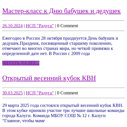
записям
М
Мастер-класс к Дню бабушек и дедушек
кл
к
26.10.2024
НСП
26.10.2024
|
НСП "Радуга"
|
0 Comment
"Радуга"
Д
Ежегодно в России 28 октября празднуется День бабушек и
б
дедушек.Праздник, посвященный старшему поколению,
и
отмечают во многих странах мира, но четкой привязки к
определенной дате нет. В России с 2009 года
д
ЧИТАТЬ
ЧИТАТЬ ДАЛЕЕ...
ДАЛЕЕ...
Открытый
Открытый весенний кубок КВН
весенний
кубок
30.03.2025
НСП
30.03.2025
|
НСП "Радуга"
|
0 Comment
"Радуга"
КВН
29 марта 2025 года состоялся открытый весенний кубок КВН.
В этом кубке приняли участие три лучшие школьные команды
города Калуги. Команда МБОУ СОШ № 12 г. Калуги
“Главное, чтобы маме