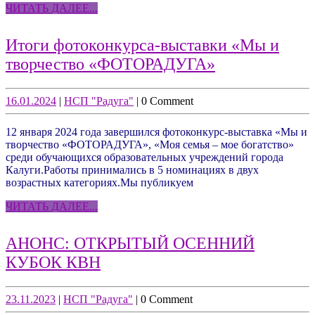
ЧИТАТЬ
ЧИТАТЬ ДАЛЕЕ...
ДАЛЕЕ...
Итоги фотоконкурса-выставки «Мы и
Итоги
творчество «ФОТОРАДУГА»
фотоконкурса
выставки
16.01.2024
НСП
16.01.2024
|
НСП "Радуга"
|
0 Comment
"Радуга"
«Мы
12 января 2024 года завершился фотоконкурс-выставка «Мы и
и
творчество «ФОТОРАДУГА», «Моя семья – мое богатство»
творчество
среди обучающихся образовательных учреждений города
Калуги.Работы принимались в 5 номинациях в двух
«ФОТОРАДУ
возрастных категориях.Мы публикуем
ЧИТАТЬ
ЧИТАТЬ ДАЛЕЕ...
ДАЛЕЕ...
АНОНС: ОТКРЫТЫЙ ОСЕННИЙ
АНОНС:
КУБОК КВН
ОТКРЫТЫЙ
ОСЕННИЙ
23.11.2023
НСП
23.11.2023
|
НСП "Радуга"
|
0 Comment
"Радуга"