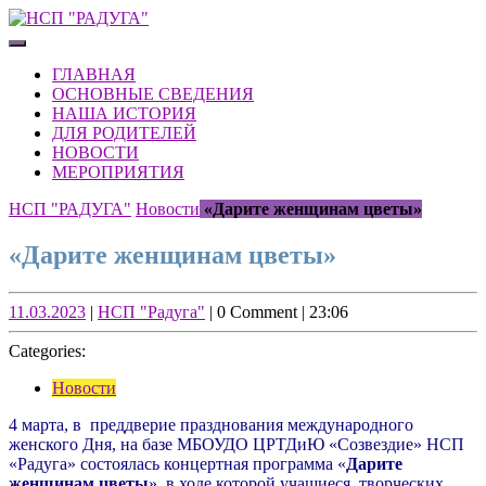
Skip
to
Open
content
Button
Skip
ГЛАВНАЯ
to
ОСНОВНЫЕ СВЕДЕНИЯ
content
НАША ИСТОРИЯ
ДЛЯ РОДИТЕЛЕЙ
НОВОСТИ
МЕРОПРИЯТИЯ
CLOSE
НСП "РАДУГА"
Новости
«Дарите женщинам цветы»
BUTTON
«Дарите женщинам цветы»
11.03.2023
НСП
11.03.2023
|
НСП "Радуга"
|
0 Comment
|
23:06
"Радуга"
Categories:
Новости
4 марта, в преддверие празднования международного
женского Дня, на базе МБОУДО ЦРТДиЮ «Созвездие» НСП
«Радуга» состоялась концертная программа «
Дарите
женщинам цветы
», в ходе которой учащиеся творческих