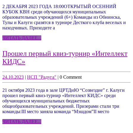
КУБОК
2 ДЕКАБРЯ 2023 ГОДА 18:00ОТКРЫТЫЙ ОСЕННИЙ
КВН
КУБОК КВН среди обучающихся муниципальных
образовательных учреждений (6+) Команды из Обнинска,
Тулы и Калуги сразятся в турнире Десткого клуба веселых и
находчивых. Приходите а
ЧИТАТЬ
ЧИТАТЬ ДАЛЕЕ...
ДАЛЕЕ...
Прошел первый квиз-турнир «Интеллект
Прошел
КИДС»
первый
квиз-
24.10.2023
НСП
24.10.2023
|
НСП "Радуга"
|
0 Comment
"Радуга"
турнир
21 октября 2023 года в зале ЦРТДиЮ “Созвездие” г. Калуги
«Интеллект
прошел первый квиз-турнир «Интеллект КИДС» среди
КИДС»
обучающихся муниципальных бюджетных
общеобразовательных учреждений. Призерами стали три
команды:III место заняла команда “Мэшдом”II место
ЧИТАТЬ
ЧИТАТЬ ДАЛЕЕ...
ДАЛЕЕ...