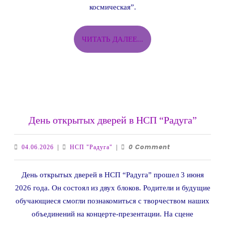
космическая”.
ЧИТАТЬ
ЧИТАТЬ ДАЛЕЕ...
ДАЛЕЕ...
День
День открытых дверей в НСП “Радуга”
откры
двере
0 Comment
04.06.2026
НСП
04.06.2026
|
НСП "Радуга"
|
в
"Радуга"
НСП
День открытых дверей в НСП “Радуга” прошел 3 июня
“Радуг
2026 года. Он состоял из двух блоков. Родители и будущие
обучающиеся смогли познакомиться с творчеством наших
объединений на концерте-презентации. На сцене