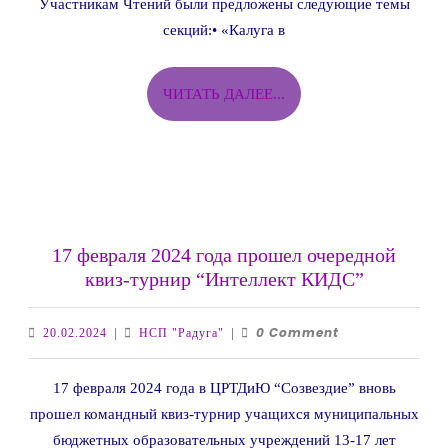
Участникам Чтений были предложены следующие темы
отмечает
655
секций:• «Калуга в
лет”
ЧИТАТЬ
ЧИТАТЬ ДАЛЕЕ...
ДАЛЕЕ...
17 февраля 2024 года прошел очередной
17
квиз-турнир “Интеллект КИДС”
февраля
2024
0 Comment
20.02.2024
НСП
20.02.2024
|
НСП "Радуга"
|
года
"Радуга"
прошел
17 февраля 2024 года в ЦРТДиЮ “Созвездие” вновь
очередно
прошел командный квиз-турнир учащихся муниципальных
квиз-
бюджетных образовательных учреждений 13-17 лет
турнир