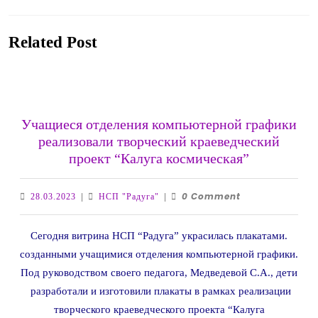
по
записям
Previous
Next
Related Post
post:
post:
Учащиеся отделения компьютерной графики
реализовали творческий краеведческий
Учащиеся
проект “Калуга космическая”
отделения
компьютер
0 Comment
28.03.2023
НСП
28.03.2023
|
НСП "Радуга"
|
графики
"Радуга"
реализовал
Сегодня витрина НСП “Радуга” украсилась плакатами.
творческий
созданными учащимися отделения компьютерной графики.
краеведчес
Под руководством своего педагога, Медведевой С.А., дети
проект
разработали и изготовили плакаты в рамках реализации
“Калуга
космическа
творческого краеведческого проекта “Калуга