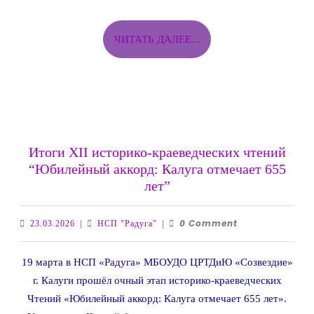
ЧИТАТЬ
ЧИТАТЬ ДАЛЕЕ...
ДАЛЕЕ...
Итоги XII историко-краеведческих чтений
“Юбилейный аккорд: Калуга отмечает 655
Итоги
лет”
XII
историко-
0 Comment
23.03.2026
НСП
23.03.2026
|
НСП "Радуга"
|
краеведческих
"Радуга"
чтений
19 марта в НСП «Радуга» МБОУДО ЦРТДиЮ «Созвездие»
“Юбилейный
г. Калуги прошёл очный этап историко-краеведческих
аккорд:
Чтений «Юбилейный аккорд: Калуга отмечает 655 лет».
Калуга