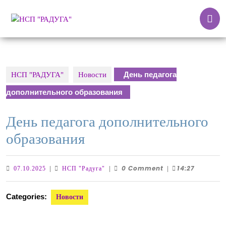
Skip
O
to
B
content
Skip
to
content
День педагога
НСП "РАДУГА"
Новости
дополнительного образования
День педагога дополнительного
образования
0 Comment
14:27
07.10.2025
НСП
07.10.2025
|
НСП "Радуга"
|
|
"Радуга"
Categories:
Новости