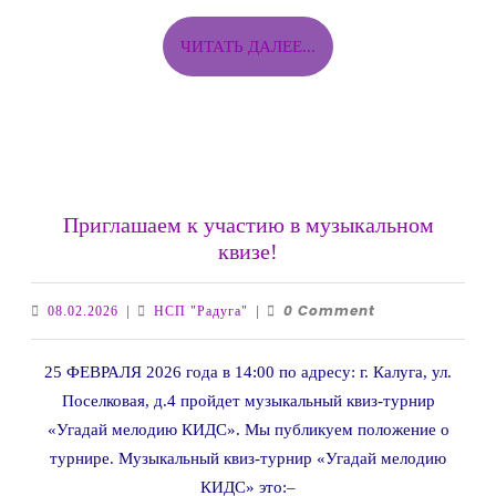
ЧИТАТЬ
ЧИТАТЬ ДАЛЕЕ...
ДАЛЕЕ...
Приглашаем к участию в музыкальном
Приглашаем
квизе!
к
участию
0 Comment
08.02.2026
НСП
08.02.2026
|
НСП "Радуга"
|
в
"Радуга"
музыкальном
25 ФЕВРАЛЯ 2026 года в 14:00 по адресу: г. Калуга, ул.
квизе!
Поселковая, д.4 пройдет музыкальный квиз-турнир
«Угадай мелодию КИДС». Мы публикуем положение о
турнире. Музыкальный квиз-турнир «Угадай мелодию
КИДС» это:–