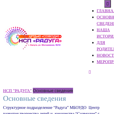
Skip
Op
to
Bu
ГЛАВНА
content
ОСНОВ
Skip
СВЕДЕН
to
НАША
content
ИСТОРИ
ДЛЯ
РОДИТЕ
НОВОС
МЕРОПР
CLOSE
BUTTON
Основные сведения
НСП "РАДУГА"
Основные сведения
Структурное подразделение “Радуга” МБОУДО Центр
развития творчества детей и юношества “Созвездие” г.